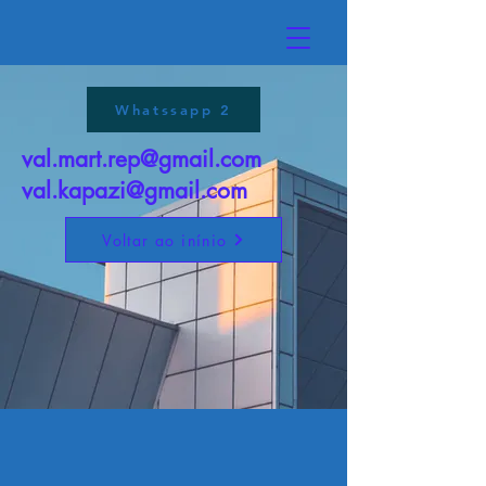
Whatssapp 2
val.mart.rep@gmail.com
val.kapazi@gmail.com
Voltar ao inínio